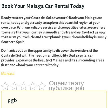
Book Your Malaga Car Rental Today
Ready to start your Costa del Sol adventure
?
Book your Malaga car
rental today and get ready to explore this beautiful region at your
own pace
.
With our reliable service and competitive rates
,
we are here
to ensure that your journey is smooth and stress-free
.
Contact us now
to reserve your vehicle and start planning your dream holiday in sunny
Southern Spain
.
Don’t miss out on the opportunity to discover the wonders of the
Costa del Sol with the freedom and flexibility that a rental car
provides
.
Experience the beauty of Malaga and its surrounding areas
firsthand – book your car rental today
!
Малага
Оцените эту
публикацию
pgb