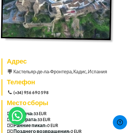
Адрес
Кастельяр-де-ла-Фронтера, Кадис, Испания
Телефон
(+34) 956 690 598
Место сборы
Выдача:
33 EUR
Возврата:
33 EUR
Ранние пикап:
0 EUR
Позднего возвращения:
0 EUR