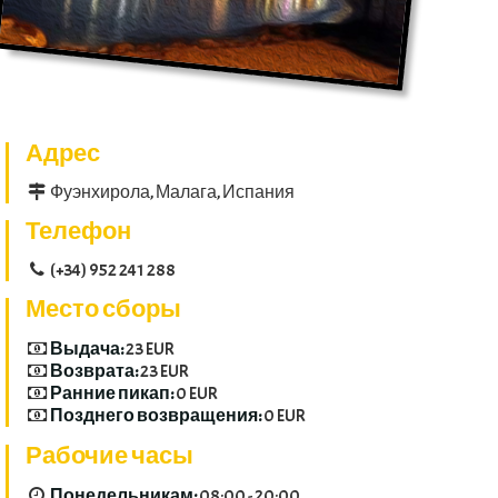
Адрес
Фуэнхирола, Малага, Испания
Телефон
(+34) 952 241 288
Место сборы
Выдача:
23 EUR
Возврата:
23 EUR
Ранние пикап:
0 EUR
Позднего возвращения:
0 EUR
Рабочие часы
Понедельникам:
08:00 - 20:00