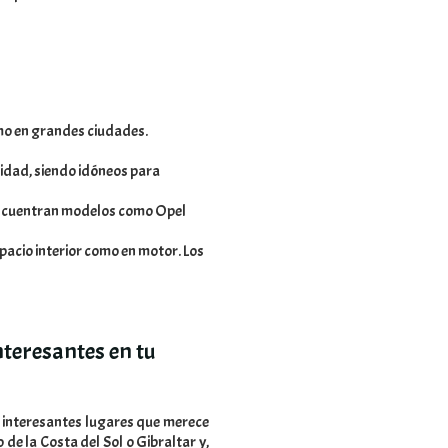
mo en grandes ciudades.
lidad, siendo idóneos para
 encuentran modelos como Opel
spacio interior como en motor. Los
interesantes en tu
 interesantes lugares que merece
 de la Costa del Sol o Gibraltar y,