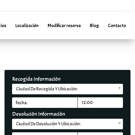
llarentacar.es
cios
Localización
Modificar reserva
Blog
Contacto
(+34) 952 241 288 | (+34) 685 985 728
Recogida Información
Ciudad De Recogida Y Ubicación:
Devolución Información
Ciudad De Devolución Y Ubicación: