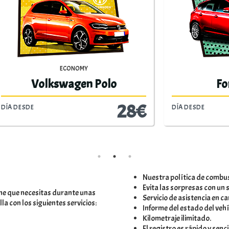
COMPACT
COMPACT
Ford Fusion
Volkswagen G
29€
DÍA DESDE
Nuestra política de combusti
Evita las sorpresas con un
che que necesitas durante unas
Servicio de asistencia en c
a con los siguientes servicios:
Informe del estado del vehí
Kilometraje ilimitado.
El registro es rápido y senci