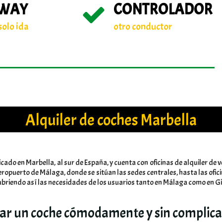
 WAY
CONTROLADOR
solo ida
otro conductor
Alquiler de coches Marbella
icado en Marbella, al sur de España, y cuenta con oficinas de alquiler de
aeropuerto de Málaga, donde se sitúan las sedes centrales, hasta las ofic
ubriendo así las necesidades de los usuarios tanto en Málaga como en Gi
lar un coche cómodamente y sin complica