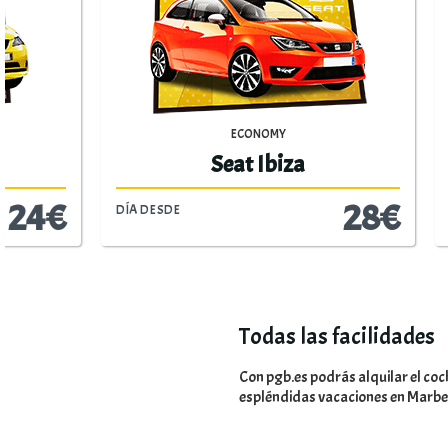
ECONOMY
Volkswagen Polo
28€
DÍA DESDE
DÍA DESDE
Todas las facilidades
Con pgb.es podrás alquilar el co
espléndidas vacaciones en Marbell