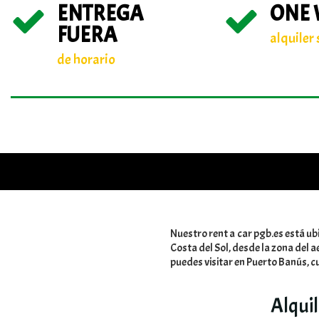
ENTREGA
ONE
FUERA
alquiler 
de horario
Nuestro rent a car pgb.es está ub
Costa del Sol, desde la zona del 
puedes visitar en Puerto Banús, c
Alqui