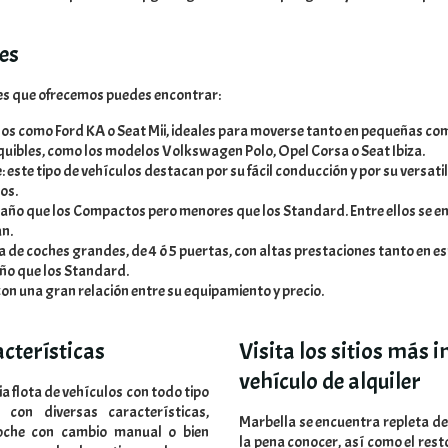
es
hes que ofrecemos puedes encontrar:
os como Ford KA o Seat Mii, ideales para moverse tanto en pequeñas co
uibles, como los modelos Volkswagen Polo, Opel Corsa o Seat Ibiza.
este tipo de vehículos destacan por su fácil conducción y por su versati
os.
año que los Compactos pero menores que los Standard. Entre ellos se
n.
ta de coches grandes, de 4 ó 5 puertas, con altas prestaciones tanto en e
ño que los Standard.
con una gran relación entre su equipamiento y precio.
cterísticas
Visita los sitios más 
vehículo de alquiler
 flota de vehículos con todo tipo
con diversas características,
Marbella se encuentra repleta de
oche con cambio manual o bien
la pena conocer, así como el resto