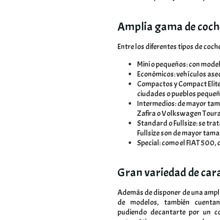
Amplia gama de coch
Entre los diferentes tipos de coc
Mini o pequeños: con model
Económicos: vehículos aseq
Compactos y Compact Elite: 
ciudades o pueblos pequeñ
Intermedios: de mayor tam
Zafira o Volkswagen Toura
Standard o Fullsize: se tra
Fullsize son de mayor tama
Special: como el FIAT 500, 
Gran variedad de cara
Además de disponer de una amplia
de modelos, también cuentan 
pudiendo decantarte por un c