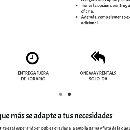
Tienes la opción de entregar
oficina.
Además, como elemento ext
adicional.
ENTREGA FUERA
ONE WAY RENTALS
DE HORARIO
SOLO IDA
 que más se adapte a tus necesidades
 ti te está esperando en pgb.es gracias a la amplia gama y flota de la qu