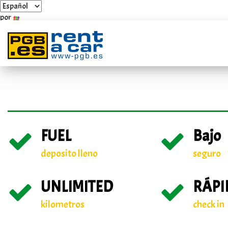
por
Polígono Industrial Villarosa Carretera Guadalmar, 4 y 6
+3
FUEL
Bajo
deposito lleno
seguro
UNLIMITED
RÁPI
kilometros
check in