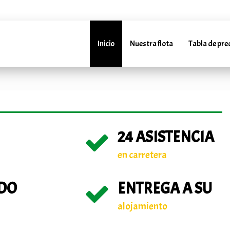
4952241288
info@marbellarentacar.es
24H
info@marbe
Inicio
Nuestra flota
Tabla de pre
24 ASISTENCIA
en carretera
DO
ENTREGA A SU
alojamiento