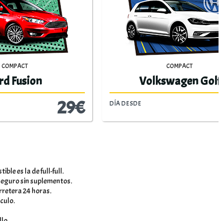
COMPACT ELITE
olf
Citroën Elysée
33€
36€
DÍA DESDE
ble es la de full-full.
 seguro sin suplementos.
arretera 24 horas.
culo.
llo.