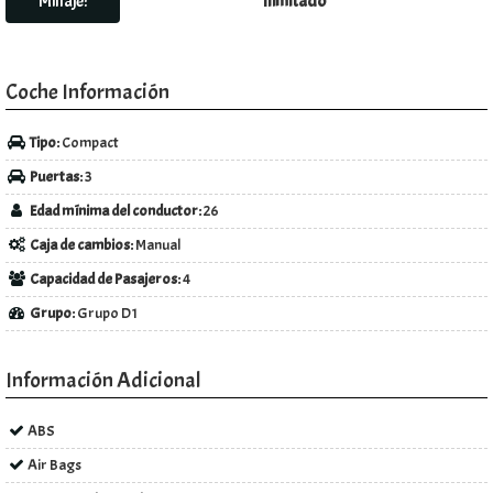
Millaje:
Ilimitado
Coche Información
Tipo:
Compact
Puertas:
3
Edad mínima del conductor:
26
Caja de cambios:
Manual
Capacidad de Pasajeros:
4
Grupo:
Grupo D1
Información Adicional
ABS
Air Bags