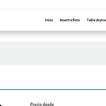
4952241288
info@marbellarentacar.es
24H
info@marbe
Inicio
Nuestra flota
Tabla de pre
Precio desde