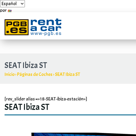
por
Polígono Industrial Villarosa Carretera Guadalmar, 4 y 6
+3
SEAT Ibiza ST
Inicio
›
Páginas de Coches
›
SEAT Ibiza ST
[rev_slider alias =»18-SEAT-ibiza-estación»]
SEAT Ibiza ST