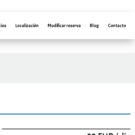
llarentacar.es
cios
Localización
Modificar reserva
Blog
Contacto
(+34) 952 241 288 | (+34) 685 985 728