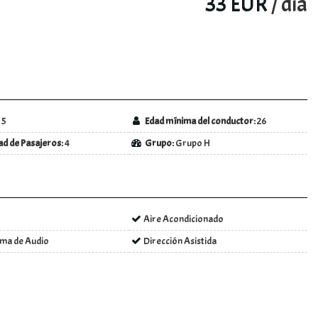
33 EUR
/ día
:
5
Edad mínima del conductor:
26
d de Pasajeros:
4
Grupo:
Grupo H
Aire Acondicionado
ema de Audio
Dirección Asistida