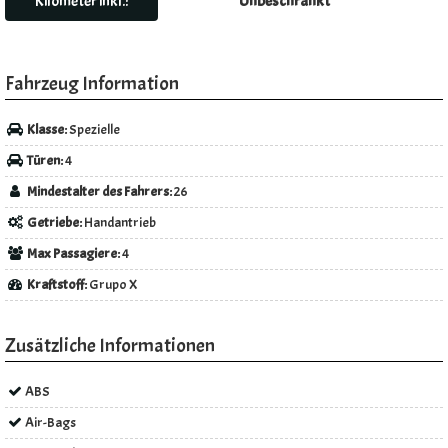
Kilometer inkl.:
Unbeschränkt
Fahrzeug Information
Klasse:
Spezielle
Türen:
4
Mindestalter des Fahrers:
26
Getriebe:
Handantrieb
Max Passagiere:
4
Kraftstoff:
Grupo X
Zusätzliche Informationen
ABS
Air-Bags