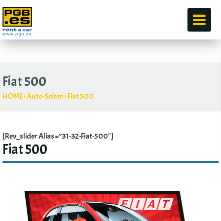
durch
Fiat 500
HOME
›
Auto-Seiten
›
Fiat 500
[Rev_slider Alias =”31-32-Fiat-500″]
Fiat 500