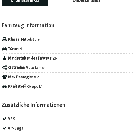
Kilometer inkl.:
Unbeschränkt
Fahrzeug Information
Klasse:
Mittelstufe
Türen:
4
Mindestalter des Fahrers:
26
Getriebe:
Auto fahren
Max Passagiere:
7
Kraftstoff:
Grupo L1
Zusätzliche Informationen
ABS
Air-Bags