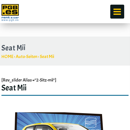
durch
Seat Mii
HOME
›
Auto-Seiten
›
Seat Mii
[Rev_slider Alias =”2-Sitz-mii”]
Seat Mii