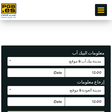
قبل
معلومات البيك آب
مدينة بيك آب & موقع:
إرجاع معلومات
مدينة العودة & موقع: