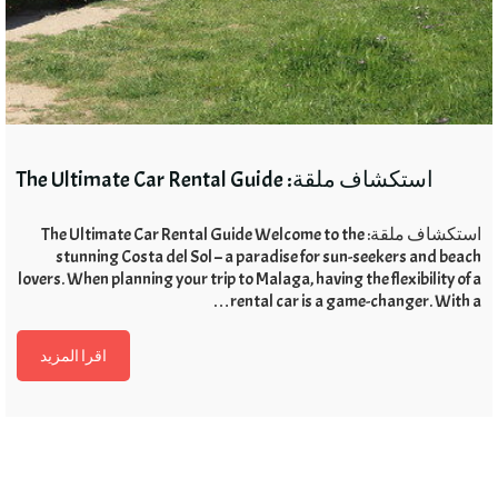
استكشاف ملقة:
The Ultimate Car Rental Guide
استكشاف ملقة:
The Ultimate Car Rental Guide Welcome to the
stunning Costa del Sol – a paradise for sun-seekers and beach
lovers
.
When planning your trip to Malaga
,
having the flexibility of a
…
rental car is a game-changer
.
With a
اقرا المزيد