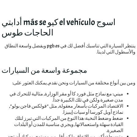
اسوج el vehículo كيو más se أدابتي
الحاجات طوس
ينتظر السيارة التي تناسبك أفضل لك في pgb.es وبفضل واسعة النطاق
والأسطول التي لدينا.
مجموعة واسعة من السيارات
ومن بين أنواع مختلفة من السيارات ونحن نقدم, يمكنك العثور على:
ميني: مع نماذج مثل فورد كا أو مقر الوزارة, مثالية للتحرك في
مدن صغيرة ولكن في تلك الكبيرة جداً.
الاقتصاد: المركبات بأسعار معقولة, مثل "فولكس فاجن بولو",
نماذج أوبل كورسا أو سيات إيبيزا.
ضغط وضغط النخبة: هذا النوع من المركبات التي تبرز لتلك
القيادة سهلة واستعمالاتها, ويجري مناسبة للمدن أو البلدات
الصغيرة.
متوسطة: أكبر من الاتفاق ولكن أقل من مستوى. يمكنك أن تجد