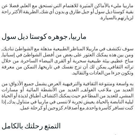
ماربيا مليء بالأماكن المثيرة للاهتمام التي تستحق مع العلم, فضلا عن
بقية كوستا ديل سول أو جبل طارق و, بدون أي شك, الطريقة الأكثر راحة
لزيارتهم بالسيارة.
ماربيا, جوهره كوستا ديل سول
سوف تكتشف في ماربيلا المناظر الطبيعية مذهلة مع الشواطئ تناديك,
ومن بين هذه يمكنك العثور على بعض من أفضل الشواطئ في إسبانيا,
مناخ عظيم, بيئة طبيعية سحرية أو القرى البيضاء الساحرة. من خلال
تراثه الثقافي, يمكن لك أن تزج نفسك في تاريخها, التمكن من معرفة
وتكون جزءا من العادات والتقاليد.
به واسعة ومتنوعة الثقافية والترفيهية العرض يشمل جميع اﻷذواق: من
العديد من ملاعب الغولف, العديد من الأنشطة المائية أو مسارات
المشي, للعديد من المطاعم حيث يمكنك اكتشاف أطباق لذيذة أو الحياة
ليلية النابضة بالحياة. يعيش تجربة لا تنسى في ماربيا في متناول يدك, إذا
كنت تسافر كأسرة واحدة, مع أصدقاء, كزوجين أو كرحلة عمل.
التمتع رحلتك بالكامل