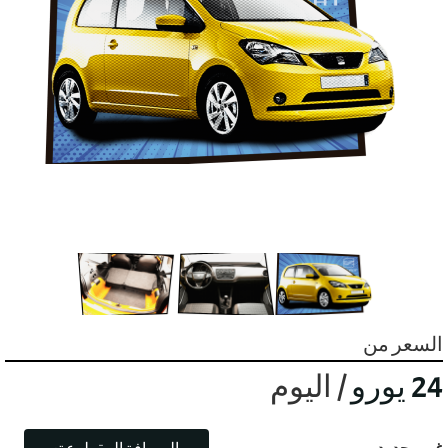
السعر من
24 يورو
/ اليوم